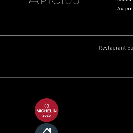
Au pre
Restaurant ou
Best foie gras