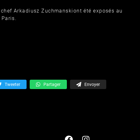
u chef Arkadiusz Zuchmanskiont été exposés au
 Paris.
Tweeter
Partager
Envoyer
1